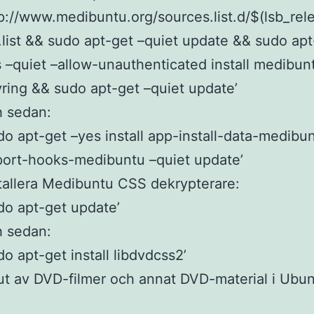
p://www.medibuntu.org/sources.list.d/$(lsb_rel
.list && sudo apt-get –quiet update && sudo apt
 –quiet –allow-unauthenticated install medibun
ring && sudo apt-get –quiet update’
h sedan:
do apt-get –yes install app-install-data-medibu
ort-hooks-medibuntu –quiet update’
tallera Medibuntu CSS dekrypterare:
do apt-get update’
h sedan:
do apt-get install libdvdcss2’
jut av DVD-filmer och annat DVD-material i Ubu