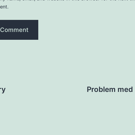
ent.
ry
Problem med h