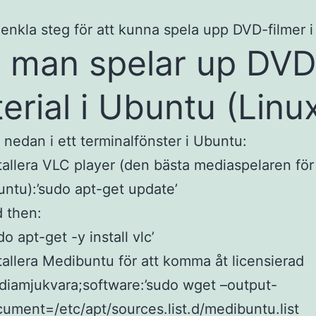
 enkla steg för att kunna spela upp DVD-filmer 
 man spelar up DV
erial i Ubuntu (Linu
t nedan i ett terminalfönster i Ubuntu:
tallera VLC player (den bästa mediaspelaren för
ntu):’sudo apt-get update’
 then:
do apt-get -y install vlc’
tallera Medibuntu för att komma åt licensierad
iamjukvara;software:’sudo wget –output-
ument=/etc/apt/sources.list.d/medibuntu.list