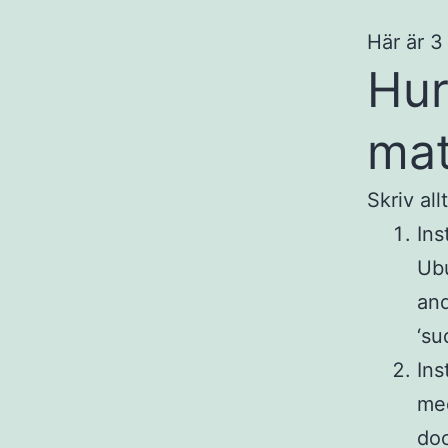
Här är 3
Hur
mat
Skriv all
Ins
Ubu
and
‘su
Ins
med
doc