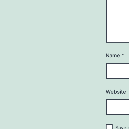
Name
*
Website
Save m