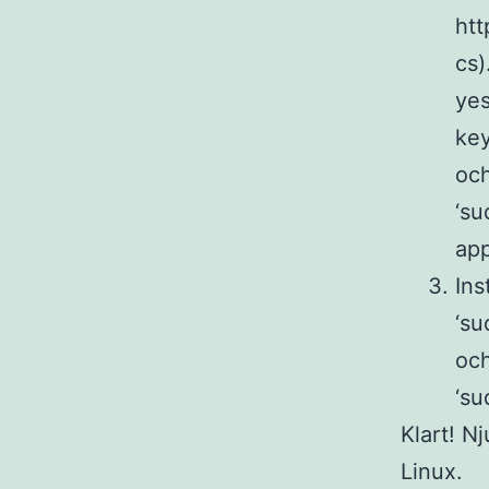
htt
cs)
yes
key
oc
‘su
app
Ins
‘su
oc
‘su
Klart! N
Linux.