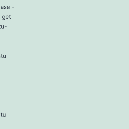
ease -
-get –
tu-
ntu
ntu