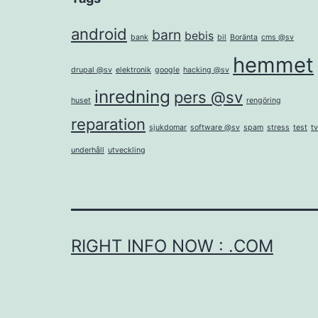
android
barn
bebis
bank
bil
Boränta
cms @sv
hemmet
drupal @sv
elektronik
google
hacking @sv
inredning
pers @sv
huset
rengöring
reparation
sjukdomar
software @sv
spam
stress
test
tv
underhåll
utveckling
RIGHT INFO NOW : .COM