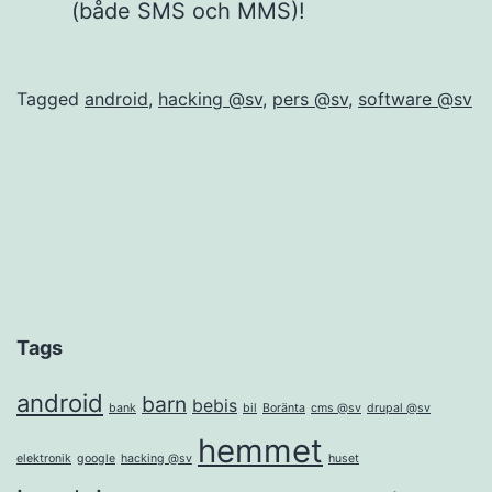
(både SMS och MMS)!
Tagged
android
,
hacking @sv
,
pers @sv
,
software @sv
Tags
android
barn
bebis
bank
bil
Boränta
cms @sv
drupal @sv
hemmet
elektronik
google
hacking @sv
huset