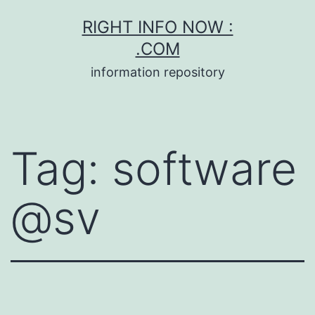
Skip
RIGHT INFO NOW :
to
.COM
content
information repository
Tag:
software
@sv