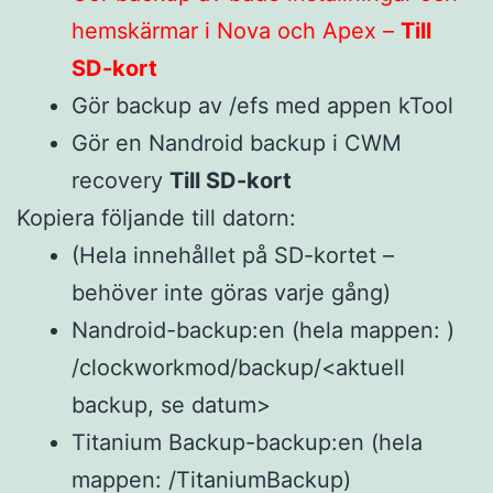
hemskärmar i Nova och Apex –
Till
SD-kort
Gör backup av /efs med appen kTool
Gör en Nandroid backup i CWM
recovery
Till SD-kort
Kopiera följande till datorn:
(Hela innehållet på SD-kortet –
behöver inte göras varje gång)
Nandroid-backup:en (hela mappen: )
/clockworkmod/backup/<aktuell
backup, se datum>
Titanium Backup-backup:en (hela
mappen: /TitaniumBackup)