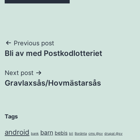
Post
Previous post
Bli av med Postkodlotteriet
navigation
Next post
Gravlaxsås/Hovmästarsås
Tags
android
barn
bebis
bank
bil
Boränta
cms @sv
drupal @sv