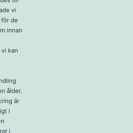
es till
ade vi
 för de
om innan
 vi kan
ndling
n ålder.
kring är
gt i
en
at i