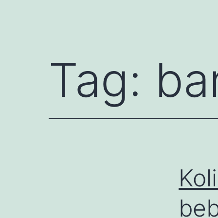
Tag:
ba
Kol
beb