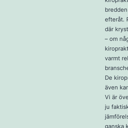
kiroprak
bredden 
efteråt. 
där krys
– om någ
kiroprak
varmt re
bransche
De kirop
även kan
Vi är öv
ju faktis
jämförel
ganska k