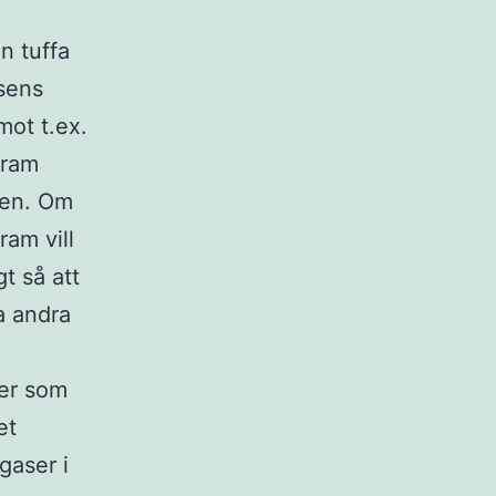
n tuffa
sens
mot t.ex.
fram
pen. Om
ram vill
t så att
a andra
ler som
et
gaser i