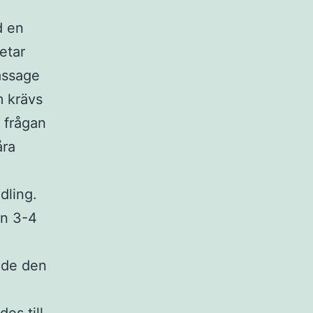
d en
etar
assage
m krävs
e frågan
åra
dling.
nn 3-4
sade den