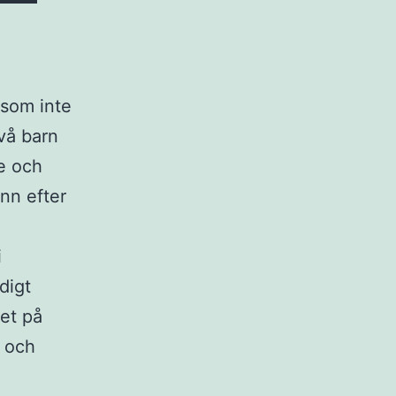
 som inte
två barn
e och
nn efter
i
digt
et på
e och