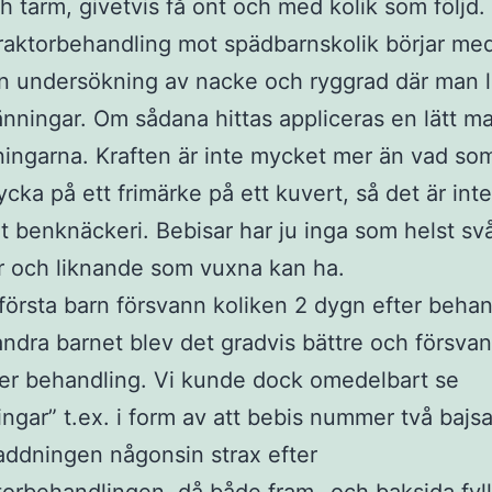
 tarm, givetvis få ont och med kolik som följd.
raktorbehandling mot spädbarnskolik börjar me
 undersökning av nacke och ryggrad där man l
änningar. Om sådana hittas appliceras en lätt m
ingarna. Kraften är inte mycket mer än vad so
rycka på ett frimärke på ett kuvert, så det är int
 benknäckeri. Bebisar har ju inga som helst sv
r och liknande som vuxna kan ha.
 första barn försvann koliken 2 dygn efter behan
andra barnet blev det gradvis bättre och försva
er behandling. Vi kunde dock omedelbart se
ringar” t.ex. i form av att bebis nummer två baj
laddningen någonsin strax efter