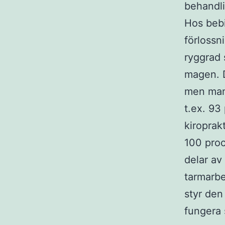
behandli
Hos bebi
förlossn
ryggrad 
magen. D
men man 
t.ex. 93
kiroprak
100 proc
delar av
tarmarbe
styr den
fungera 